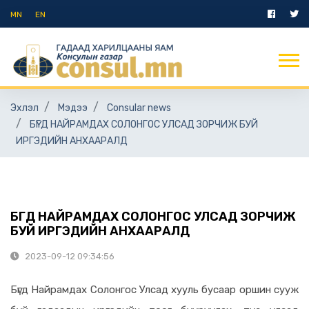
MN
EN
Эхлэл
Мэдээ
Consular news
БҮГД НАЙРАМДАХ СОЛОНГОС УЛСАД ЗОРЧИЖ БУЙ
ИРГЭДИЙН АНХААРАЛД
БҮГД НАЙРАМДАХ СОЛОНГОС УЛСАД ЗОРЧИЖ
БУЙ ИРГЭДИЙН АНХААРАЛД
2023-09-12 09:34:56
Бүгд Найрамдах Солонгос Улсад хууль бусаар оршин сууж