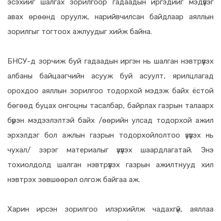
эсэхийг шалгах зорилгоор гадаадын иргэдийг мэдүүлэг
авах өрөөнд оруулж, нарийвчилсан байдлаар аяллын
зорилгыг тогтоох ажлуудыг хийж байна.
БНСУ-д зорчиж буй гадаадын иргэн нь шалган нэвтрүүлэх
албаны байцаагчийн асууж буй асуулт, ярилцлагад
орохдоо аяллын зорилгоо тодорхой мэдэж байх ёстой
бөгөөд буцах онгоцны тасалбар, байрлах газрын талаарх
бүрэн мэдээлэлтэй байх /өөрийн улсад тодорхой ажил
эрхэлдэг бол ажлын газрын тодорхойлолтоо үзүүлэх нь
чухал/ зэрэг материалыг үзүүлэх шаардлагатай. Энэ
тохиолдолд шалган нэвтрүүлэх газрын ажилтнууд хил
нэвтрэх зөвшөөрөл олгож байгаа аж.
Харин ирсэн зорилгоо илэрхийлж чадахгүй, аяллаа