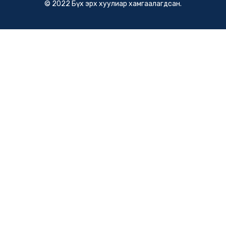
© 2022 Бүх эрх хуулиар хамгаалагдсан.