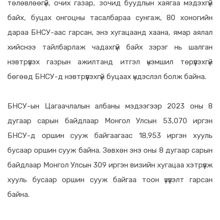
төлөвлөөгүй, очих газар, зочид буудлын хаягаа мэдэхгүй
байх, буцах онгоцны тасалбараа сунгаж, 80 хоногийн
дараа БНСУ-аас гарсан, энэ хугацаанд хаана, ямар аялал
хийснээ тайлбарлаж чадахгүй байх зэрэг нь шалган
нэвтрүүлэх газрын ажилтанд итгэл үнэмшил төрүүлэхгүй
бөгөөд БНСУ-д нэвтрүүлэхгүй буцаах үндэслэл болж байна.
БНСУ-ын Цагаачлалын албаны мэдээгээр 2023 оны 8
дугаар сарын байдлаар Монгол Улсын 53,070 иргэн
БНСУ-д оршин сууж байгаагаас 18,953 иргэн хууль
бусаар оршин сууж байна. Зөвхөн энэ оны 8 дугаар сарын
байдлаар Монгол Улсын 309 иргэн визийн хугацаа хэтрүүлж
хууль бусаар оршин сууж байгаа тоон үзүүлэлт гарсан
байна.