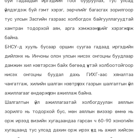
буй гадаадын иргэдийн тоог бууруулах, тус улсад
үйлдэгдэж буй гэмт хэрэг, зөрчлийг багасгах зорилгоор
тус улсын Засгийн газраас холбогдох байгууллагуудтай
хамтран тодорхой аян, арга хэмжээнүүдийг хэрэгжүүлж
байна.
БНСУ-д хууль бусаар оршин суугаа гадаад иргэдийн
дийлэнх нь Инчоны олон улсын нисэх онгоцны буудлаар
дамжин хил нэвтэрсэн байх бөгөөд үүнтэй холбоотойгоор
нисэх онгоцны буудал дахь ГИХГ-аас хяналтаа
чангатгаж, хилийн шалган нэвтрүүлэх газрын шалгалтын үйл
ажиллагааг өндөржүүлэн ажиллаж байна.
Шалгалтын үйл ажиллагаатай холбогдуулан аяллын
зорилго нь тодорхой бус, мөн аяллын визээр өмнө нь
орж ирээд визийн хугацаандаа гарсан ч 60-90 хоногийн
хугацаанд тус улсад дахин орж ирэх үед нь ажил хийсэн