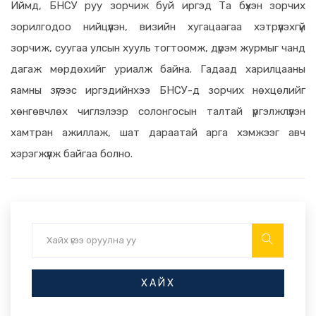
Иймд, БНСУ руу зорчиж буй иргэд Та бүхэн зорчих
зорилгодоо нийцүүлэн, визийн хугацаагаа хэтрүүлэхгүй
зорчиж, суугаа улсын хууль тогтоомж, дүрэм журмыг чанд
дагаж мөрдөхийг уриалж байна. Гадаад харилцааны
яамны зүгээс иргэдийнхээ БНСУ-д зорчих нөхцөлийг
хөнгөвчлөх чиглэлээр солонгосын талтай үргэлжлүүлэн
хамтран ажиллаж, шат дараатай арга хэмжээг авч
хэрэгжүүлж байгаа болно.
ХАЙХ