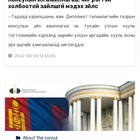
холбоотой зайлшгүй мэдэх зүйлс
- Гадаад харилцааны яам, Дипломат төлөөлөгчийн газрын
консулын үйл ажиллагаа нь тухайн улсын хууль
тогтоомжийн хүрээнд өөрийн улсын иргэдийн хууль ёсны
эрх ашгийг хамгаалахад чиглэгддэг.
2022-04-02 12:55:00
About the consul