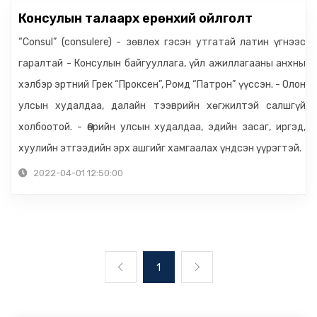
Консулын талаарх ерөнхий ойлголт
“Consul” (consulere) - зөвлөх гэсэн утгатай латин үгнээс
гаралтай - Консулын байгууллага, үйл ажиллагааны анхны
хэлбэр эртний Грек “Проксен”, Ромд “Патрон” үүссэн. - Олон
улсын худалдаа, далайн тээврийн хөгжилтэй салшгүй
холбоотой. - Өөрийн улсын худалдаа, эдийн засаг, иргэд,
хуулийн этгээдийн эрх ашгийг хамгаалах үндсэн үүрэгтэй.
2022-04-01 12:50:00
1